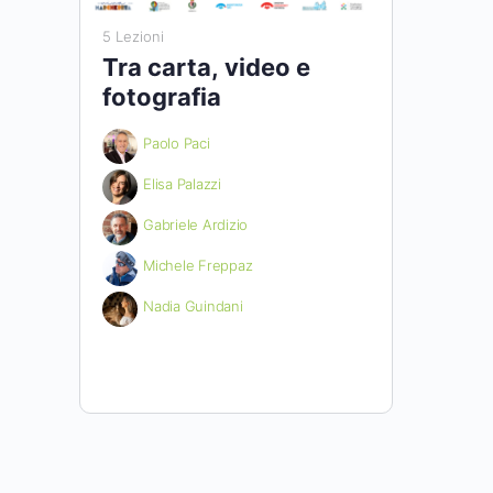
5 Lezioni
Tra carta, video e
fotografia
Paolo Paci
Elisa Palazzi
Gabriele Ardizio
Michele Freppaz
Nadia Guindani
Nato nell’ambito del progetto Viva
Margherita, il corso racconta il legame
tra Gressoney, la Valle del Lys e il