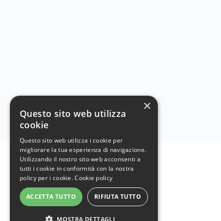
Monte Rosa attraverso lo sguardo di
scienziati, storici e divulgatori. Tra clima,
ghiacciai, archivi fotografici, ricerca d’alta
quota e memoria della comunità, mostra
come la montagna sia cambiata e come
il territorio continui a reinventarsi tra
passato e presente.
×
Questo sito web utilizza
cookie
Questo sito web utilizza i cookie per
migliorare la tua esperienza di navigazione.
Utilizzando il nostro sito web acconsenti a
tutti i cookie in conformità con la nostra
policy per i cookie.
Cookie policy
ACCETTA TUTTO
RIFIUTA TUTTO
MOSTRA DETTAGLI