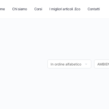
ome
Chi siamo
Corsi
I migliori articoli .Eco
Contatti