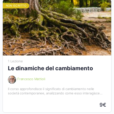
NON ISCRITTO
1 Lezione
Le dinamiche del cambiamento
Francesco Mattioli
Il corso approfondisce il significato di cambiamento nelle
società contemporanee, analizzando come esso interagisce
con l’ambiente, le politiche e la cultura nella prospettiva dello
sviluppo sostenibile. Fornisce strumenti per comprendere le
9€
variabili sociali in gioco e progettare interventi educativi
consapevoli, tra transizione digitale, incertezza, ordine e caos