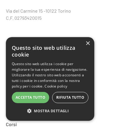
Via del Carmine 15 -10122 Torino
C.F. 02793420015
×
Contatti
Questo sito web utilizza
cookie
eco@educazionesostenibile.it
Questo sito web utilizza i cookie per
Tel: 011 4366522
migliorare la tua esperienza di navigazione.
Utilizzando il nostro sito web acconsenti a
Cel: 392 614 3113 (anche WhatsApp)
tutti i cookie in conformità con la nostra
policy per i cookie.
Cookie policy
ACCETTA TUTTO
RIFIUTA TUTTO
Home
MOSTRA DETTAGLI
Chi siamo
Corsi