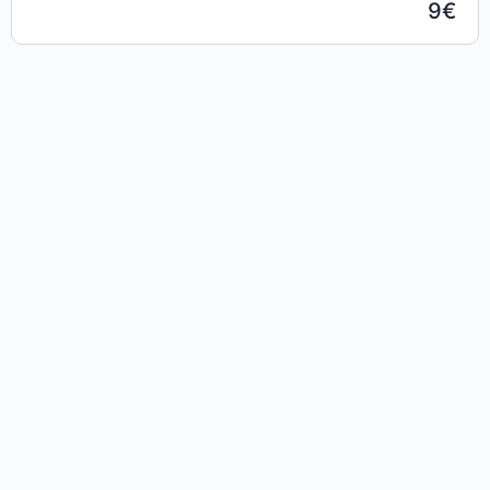
9€
opportunità che può generare.