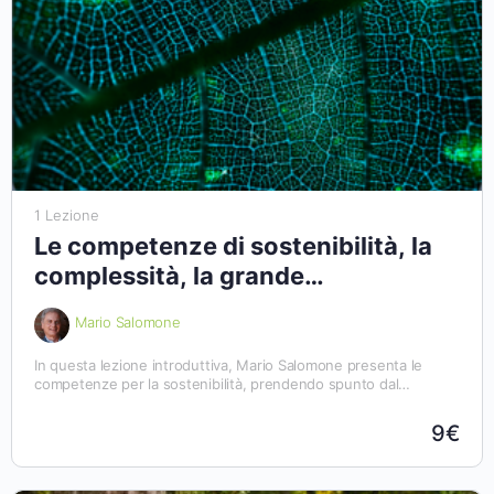
1 Lezione
Le competenze di sostenibilità, la
complessità, la grande
accelerazione: un primo sguardo
Mario Salomone
In questa lezione introduttiva, Mario Salomone presenta le
competenze per la sostenibilità, prendendo spunto dal
documento preparato dal Joint Research Center della
Commissione europea, dal titolo
GreenComp. Quadro europeo
9€
delle competenze in materia di sostenibilità