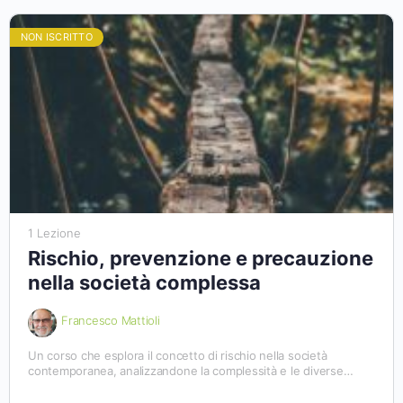
nei diversi contesti sociali.
NON ISCRITTO
1 Lezione
Rischio, prevenzione e precauzione
nella società complessa
Francesco Mattioli
Un corso che esplora il concetto di rischio nella società
contemporanea, analizzandone la complessità e le diverse
interpretazioni. Un viaggio tra le sue due dimensioni
fondamentali: da un lato il potenziale danno, dall’altro le