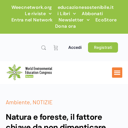
Weecnetwork.org
educazionesostenibile.it
Le riviste
i Libri
Abbonati
Entra nel Network
Newsletter
EcoStore
Dona ora
Accedi
Registrati
Ambiente
,
NOTIZIE
Natura e foreste, il fattore
chiave da non dimenticare