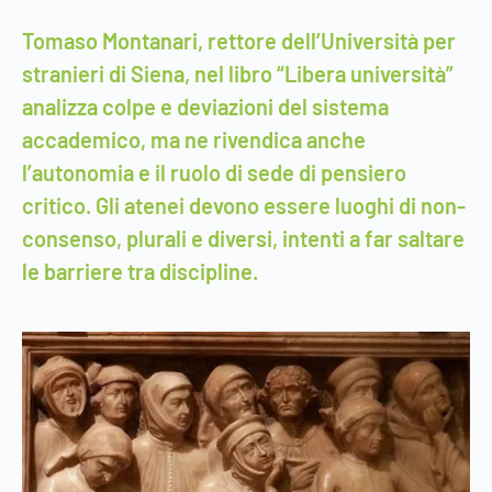
Tomaso Montanari, rettore dell’Università per
stranieri di Siena, nel libro “Libera università”
analizza colpe e deviazioni del sistema
accademico, ma ne rivendica anche
l’autonomia e il ruolo di sede di pensiero
critico. Gli atenei devono essere luoghi di non-
consenso, plurali e diversi, intenti a far saltare
le barriere tra discipline.