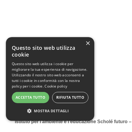
×
Questo sito web utilizza
cookie
Questo sito web utilizza i cookie per
migliorare la tua esperienza di navigazione.
Utilizzando il nostro sito web acconsenti a
tutti i cookie in conformità con la nostra
policy per i cookie.
Cookie policy
ACCETTA TUTTO
RIFIUTA TUTTO
MOSTRA DETTAGLI
Istituto per l’ambiente e l’educazione Scholé futuro
Network ETS