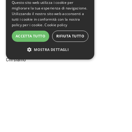
Questo sito web utilizza i cookie per
eco@educazionesostenibile.it
migliorare la tua esperienza di navigazione.
Utilizzando il nostro sito web acconsenti a
Tel: 011 4366522
tutti i cookie in conformità con la nostra
Cel: 392 614 3113 (anche WhatsApp)
policy per i cookie.
Cookie policy
ACCETTA TUTTO
RIFIUTA TUTTO
Home
MOSTRA DETTAGLI
Chi siamo
Corsi
I migliori articoli .Eco
Contatti
Seguici sui social